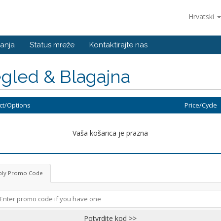
Hrvatski
anja
Status mreže
Kontaktirajte nas
gled & Blagajna
ct/Options
Price/Cycle
Vaša košarica je prazna
ply Promo Code
Potvrdite kod >>