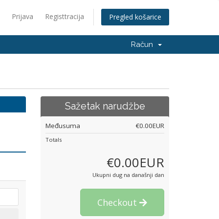
Prijava
Registtracija
Pregled košarice
Račun
Sažetak narudžbe
Međusuma
€0.00EUR
Totals
€0.00EUR
Ukupni dug na današnji dan
Checkout