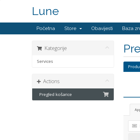
Lune
Početna
Store
Obavijesti
Baza zn
Pre
Kategorije
Services
Produ
Actions
Pregled košarice
Ap